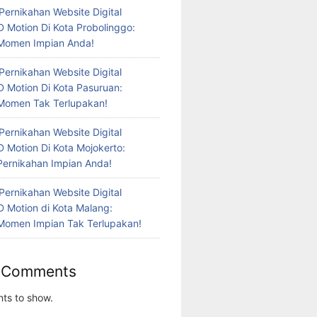
ernikahan Website Digital
 Motion Di Kota Probolinggo:
Momen Impian Anda!
ernikahan Website Digital
 Motion Di Kota Pasuruan:
Momen Tak Terlupakan!
ernikahan Website Digital
 Motion Di Kota Mojokerto:
ernikahan Impian Anda!
ernikahan Website Digital
 Motion di Kota Malang:
Momen Impian Tak Terlupakan!
 Comments
ts to show.