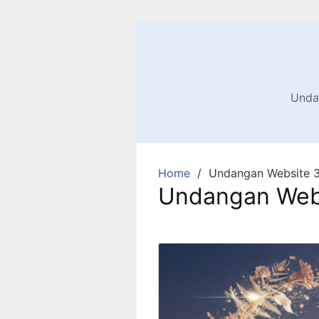
Skip
to
content
Undan
Home
Undangan Website 
Undangan Web