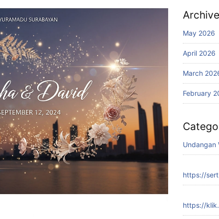
Archiv
May 2026
April 2026
March 202
February 2
Catego
Undangan 
https://sert
https://klik