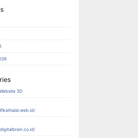
es
6
026
ries
Website 3D
ifikathalal.web.id/
.digitalbrain.co.id/