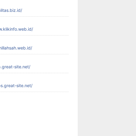
litas.biz.id/
.klikinfo.web.id/
millahsah.web.id/
.great-site.net/
s.great-site.net/