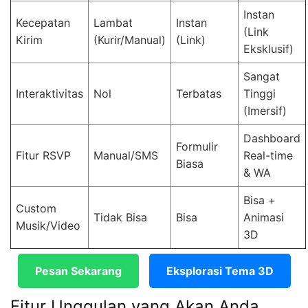
Instan
Kecepatan
Lambat
Instan
(Link
Kirim
(Kurir/Manual)
(Link)
Eksklusif)
Sangat
Interaktivitas
Nol
Terbatas
Tinggi
(Imersif)
Dashboard
Formulir
Fitur RSVP
Manual/SMS
Real-time
Biasa
& WA
Bisa +
Custom
Tidak Bisa
Bisa
Animasi
Musik/Video
3D
Pesan Sekarang
Eksplorasi Tema 3D
Fitur Unggulan yang Akan Anda