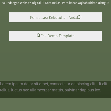
 Website Digital Di Kota Bekasi Pernikahan Aqiqah Khitan Ulang Tahun yaitu Bantar
Konsultasi Kebutuhan Anda
Cek Demo Template
Lorem ipsum dolor sit amet, consectetur adipiscing elit. Ut elit
tellus, luctus nec ullamcorper mattis, pulvinar dapibus leo.