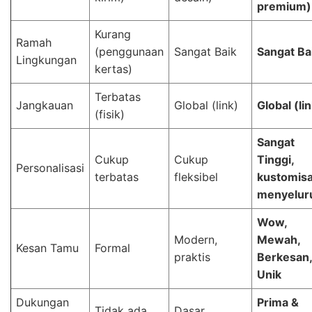
premium)
Kurang
Ramah
(penggunaan
Sangat Baik
Sangat Ba
Lingkungan
kertas)
Terbatas
Jangkauan
Global (link)
Global (li
(fisik)
Sangat
Cukup
Cukup
Tinggi,
Personalisasi
terbatas
fleksibel
kustomisa
menyelur
Wow,
Modern,
Mewah,
Kesan Tamu
Formal
praktis
Berkesan,
Unik
Dukungan
Prima &
Tidak ada
Dasar