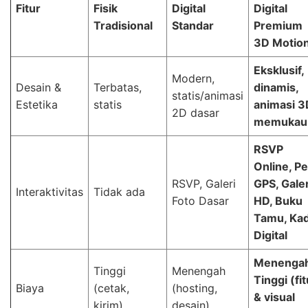
Fitur
Fisik
Digital
Digital
Tradisional
Standar
Premium
3D Motio
Eksklusif,
Modern,
Desain &
Terbatas,
dinamis,
statis/animasi
Estetika
statis
animasi 3
2D dasar
memukau
RSVP
Online, Pe
RSVP, Galeri
GPS, Galer
Interaktivitas
Tidak ada
Foto Dasar
HD, Buku
Tamu, Ka
Digital
Menenga
Tinggi
Menengah
Tinggi (fit
Biaya
(cetak,
(hosting,
& visual
kirim)
desain)