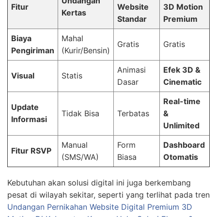
Undangan
Fitur
Website
3D Motion
Kertas
Standar
Premium
Biaya
Mahal
Gratis
Gratis
Pengiriman
(Kurir/Bensin)
Animasi
Efek 3D &
Visual
Statis
Dasar
Cinematic
Real-time
Update
Tidak Bisa
Terbatas
&
Informasi
Unlimited
Manual
Form
Dashboard
Fitur RSVP
(SMS/WA)
Biasa
Otomatis
Kebutuhan akan solusi digital ini juga berkembang
pesat di wilayah sekitar, seperti yang terlihat pada tren
Undangan Pernikahan Website Digital Premium 3D