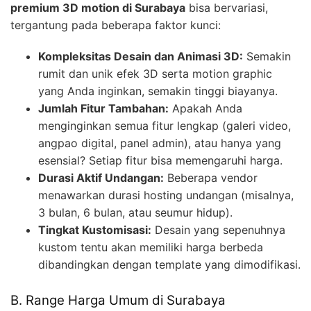
premium 3D motion di Surabaya
bisa bervariasi,
tergantung pada beberapa faktor kunci:
Kompleksitas Desain dan Animasi 3D:
Semakin
rumit dan unik efek 3D serta motion graphic
yang Anda inginkan, semakin tinggi biayanya.
Jumlah Fitur Tambahan:
Apakah Anda
menginginkan semua fitur lengkap (galeri video,
angpao digital, panel admin), atau hanya yang
esensial? Setiap fitur bisa memengaruhi harga.
Durasi Aktif Undangan:
Beberapa vendor
menawarkan durasi hosting undangan (misalnya,
3 bulan, 6 bulan, atau seumur hidup).
Tingkat Kustomisasi:
Desain yang sepenuhnya
kustom tentu akan memiliki harga berbeda
dibandingkan dengan template yang dimodifikasi.
B. Range Harga Umum di Surabaya