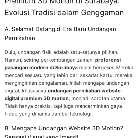
Premium 3D Motion di Surabaya:
Evolusi Tradisi dalam Genggaman
A. Selamat Datang di Era Baru Undangan
Pernikahan
Dulu, undangan fisik adalah satu-satunya pilihan.
Namun, seiring perkembangan zaman,
preferensi
pasangan modern di Surabaya
mulai bergeser. Mereka
mencari sesuatu yang lebih dari sekadar kartu; mereka
menginginkan pengalaman. Inilah mengapa undangan
digital, khususnya
undangan pernikahan website
digital premium 3D motion
, menjadi sorotan utama.
Tidak hanya praktis, tapi juga mencerminkan gaya
hidup yang dinamis dan berteknologi.
B. Mengapa Undangan Website 3D Motion?
Sensasi Visual yang Imersif