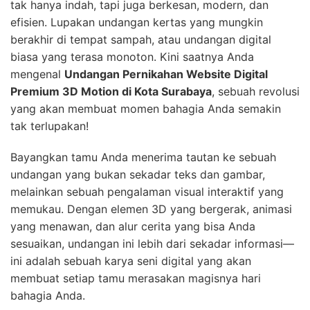
tak hanya indah, tapi juga berkesan, modern, dan
efisien. Lupakan undangan kertas yang mungkin
berakhir di tempat sampah, atau undangan digital
biasa yang terasa monoton. Kini saatnya Anda
mengenal
Undangan Pernikahan Website Digital
Premium 3D Motion di Kota Surabaya
, sebuah revolusi
yang akan membuat momen bahagia Anda semakin
tak terlupakan!
Bayangkan tamu Anda menerima tautan ke sebuah
undangan yang bukan sekadar teks dan gambar,
melainkan sebuah pengalaman visual interaktif yang
memukau. Dengan elemen 3D yang bergerak, animasi
yang menawan, dan alur cerita yang bisa Anda
sesuaikan, undangan ini lebih dari sekadar informasi—
ini adalah sebuah karya seni digital yang akan
membuat setiap tamu merasakan magisnya hari
bahagia Anda.