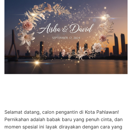
Selamat datang, calon pengantin di Kota Pahlawan!
Pernikahan adalah babak baru yang penuh cinta, dan
momen spesial ini layak dirayakan dengan cara yang