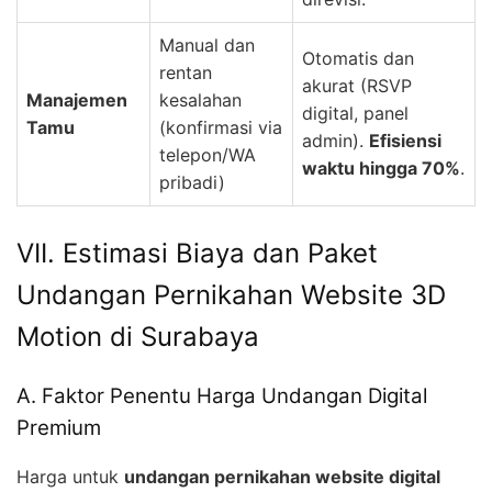
Manual dan
Otomatis dan
rentan
akurat (RSVP
Manajemen
kesalahan
digital, panel
Tamu
(konfirmasi via
admin).
Efisiensi
telepon/WA
waktu hingga 70%
.
pribadi)
VII. Estimasi Biaya dan Paket
Undangan Pernikahan Website 3D
Motion di Surabaya
A. Faktor Penentu Harga Undangan Digital
Premium
Harga untuk
undangan pernikahan website digital