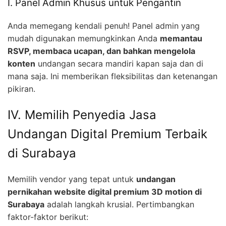
I. Panel Admin Khusus untuk Pengantin
Anda memegang kendali penuh! Panel admin yang
mudah digunakan memungkinkan Anda
memantau
RSVP, membaca ucapan, dan bahkan mengelola
konten
undangan secara mandiri kapan saja dan di
mana saja. Ini memberikan fleksibilitas dan ketenangan
pikiran.
IV. Memilih Penyedia Jasa
Undangan Digital Premium Terbaik
di Surabaya
Memilih vendor yang tepat untuk
undangan
pernikahan website digital premium 3D motion di
Surabaya
adalah langkah krusial. Pertimbangkan
faktor-faktor berikut: