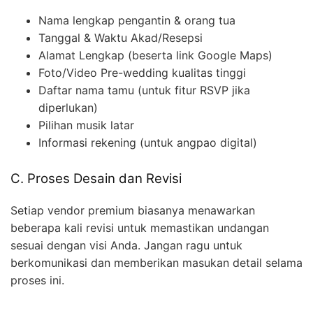
Nama lengkap pengantin & orang tua
Tanggal & Waktu Akad/Resepsi
Alamat Lengkap (beserta link Google Maps)
Foto/Video Pre-wedding kualitas tinggi
Daftar nama tamu (untuk fitur RSVP jika
diperlukan)
Pilihan musik latar
Informasi rekening (untuk angpao digital)
C. Proses Desain dan Revisi
Setiap vendor premium biasanya menawarkan
beberapa kali revisi untuk memastikan undangan
sesuai dengan visi Anda. Jangan ragu untuk
berkomunikasi dan memberikan masukan detail selama
proses ini.