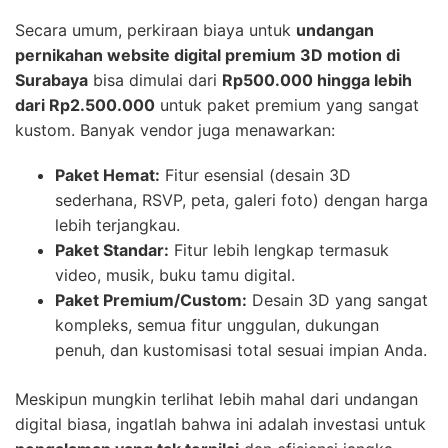
Secara umum, perkiraan biaya untuk
undangan
pernikahan website digital premium 3D motion di
Surabaya
bisa dimulai dari
Rp500.000 hingga lebih
dari Rp2.500.000
untuk paket premium yang sangat
kustom. Banyak vendor juga menawarkan:
Paket Hemat:
Fitur esensial (desain 3D
sederhana, RSVP, peta, galeri foto) dengan harga
lebih terjangkau.
Paket Standar:
Fitur lebih lengkap termasuk
video, musik, buku tamu digital.
Paket Premium/Custom:
Desain 3D yang sangat
kompleks, semua fitur unggulan, dukungan
penuh, dan kustomisasi total sesuai impian Anda.
Meskipun mungkin terlihat lebih mahal dari undangan
digital biasa, ingatlah bahwa ini adalah investasi untuk