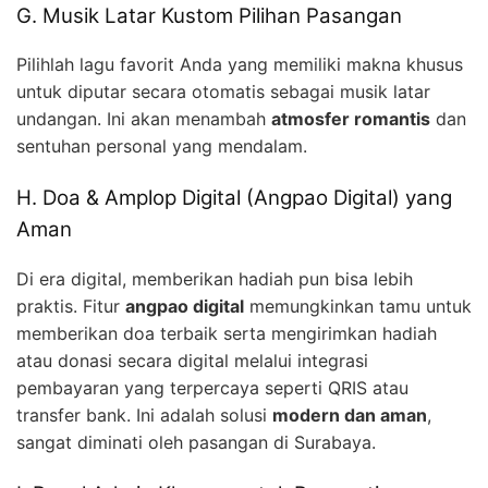
G. Musik Latar Kustom Pilihan Pasangan
Pilihlah lagu favorit Anda yang memiliki makna khusus
untuk diputar secara otomatis sebagai musik latar
undangan. Ini akan menambah
atmosfer romantis
dan
sentuhan personal yang mendalam.
H. Doa & Amplop Digital (Angpao Digital) yang
Aman
Di era digital, memberikan hadiah pun bisa lebih
praktis. Fitur
angpao digital
memungkinkan tamu untuk
memberikan doa terbaik serta mengirimkan hadiah
atau donasi secara digital melalui integrasi
pembayaran yang terpercaya seperti QRIS atau
transfer bank. Ini adalah solusi
modern dan aman
,
sangat diminati oleh pasangan di Surabaya.