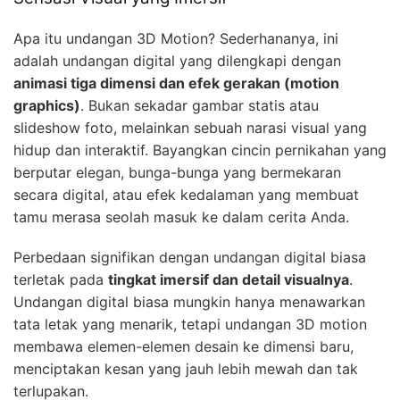
Apa itu undangan 3D Motion? Sederhananya, ini
adalah undangan digital yang dilengkapi dengan
animasi tiga dimensi dan efek gerakan (motion
graphics)
. Bukan sekadar gambar statis atau
slideshow foto, melainkan sebuah narasi visual yang
hidup dan interaktif. Bayangkan cincin pernikahan yang
berputar elegan, bunga-bunga yang bermekaran
secara digital, atau efek kedalaman yang membuat
tamu merasa seolah masuk ke dalam cerita Anda.
Perbedaan signifikan dengan undangan digital biasa
terletak pada
tingkat imersif dan detail visualnya
.
Undangan digital biasa mungkin hanya menawarkan
tata letak yang menarik, tetapi undangan 3D motion
membawa elemen-elemen desain ke dimensi baru,
menciptakan kesan yang jauh lebih mewah dan tak
terlupakan.