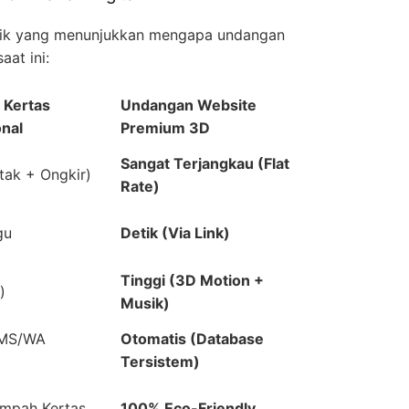
trik yang menunjukkan mengapa undangan
aat ini:
 Kertas
Undangan Website
nal
Premium 3D
Sangat Terjangkau (Flat
tak + Ongkir)
Rate)
gu
Detik (Via Link)
Tinggi (3D Motion +
)
Musik)
SMS/WA
Otomatis (Database
Tersistem)
mpah Kertas
100% Eco-Friendly