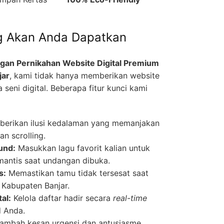
ng Akan Anda Dapatkan
gan Pernikahan Website Digital Premium
jar
, kami tidak hanya memberikan website
seni digital. Beberapa fitur kunci kami
erikan ilusi kedalaman yang memanjakan
n scrolling.
und:
Masukkan lagu favorit kalian untuk
antis saat undangan dibuka.
s:
Memastikan tamu tidak tersesat saat
 Kabupaten Banjar.
al:
Kelola daftar hadir secara
real-time
d Anda.
mbah kesan urgensi dan antusiasme