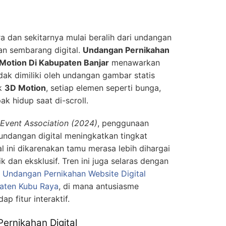
 dan sekitarnya mulai beralih dari undangan
kan sembarang digital.
Undangan Pernikahan
Motion Di Kabupaten Banjar
menawarkan
dak dimiliki oleh undangan gambar statis
ek
3D Motion
, setiap elemen seperti bunga,
k hidup saat di-scroll.
l Event Association (2024)
, penggunaan
 undangan digital meningkatkan tingkat
al ini dikarenakan tamu merasa lebih dihargai
k dan eksklusif. Tren ini juga selaras dengan
a
Undangan Pernikahan Website Digital
aten Kubu Raya
, di mana antusiasme
p fitur interaktif.
 Pernikahan Digital