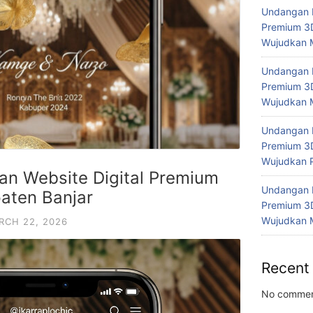
Undangan P
Premium 3D
Wujudkan 
Undangan P
Premium 3D
Wujudkan 
Undangan P
Premium 3D
Wujudkan P
n Website Digital Premium
Undangan P
aten Banjar
Premium 3D
Wujudkan 
RCH 22, 2026
Recent
No commen