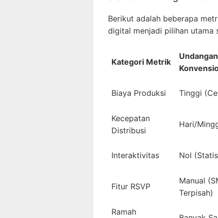
Berikut adalah beberapa me
digital menjadi pilihan utama s
Undangan
Kategori Metrik
Konvensio
Biaya Produksi
Tinggi (Ce
Kecepatan
Hari/Ming
Distribusi
Interaktivitas
Nol (Statis
Manual (
Fitur RSVP
Terpisah)
Ramah
Banyak Sa