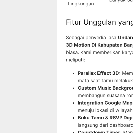
Lingkungan
Fitur Unggulan ya
Sebagai penyedia jasa
Undan
3D Motion Di Kabupaten Ban
biasa. Kami memberikan karya 
meliputi:
Parallax Effect 3D:
Memb
mata saat tamu melakuka
Custom Music Backgro
membangun suasana rom
Integration Google Map
menuju lokasi di wilayah
Buku Tamu & RSVP Digit
langsung dari dashboar
Countdown Timer:
Mena