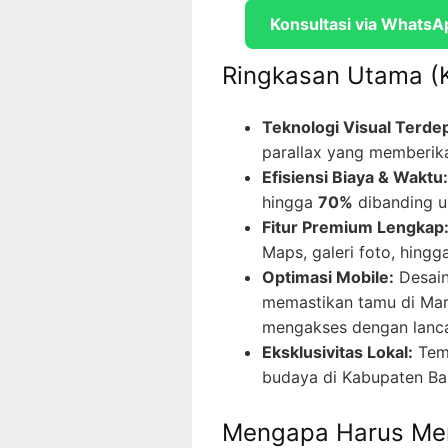
Konsultasi via WhatsA
Ringkasan Utama (
Teknologi Visual Terde
parallax yang memberika
Efisiensi Biaya & Waktu:
hingga
70%
dibanding u
Fitur Premium Lengkap
Maps, galeri foto, hingg
Optimasi Mobile:
Desain
memastikan tamu di Mar
mengakses dengan lanca
Eksklusivitas Lokal:
Tema
budaya di Kabupaten Ban
Mengapa Harus Mem