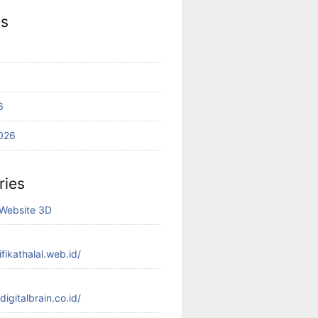
es
6
026
ries
Website 3D
ifikathalal.web.id/
.digitalbrain.co.id/