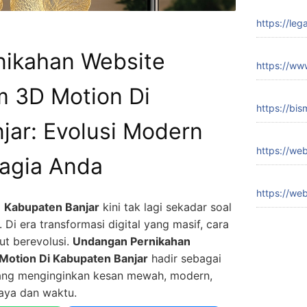
https://lega
ikahan Website
https://www
m 3D Motion Di
https://bis
jar: Evolusi Modern
https://web
hagia Anda
https://web
i
Kabupaten Banjar
kini tak lagi sekadar soal
 Di era transformasi digital yang masif, cara
ut berevolusi.
Undangan Pernikahan
Motion Di Kabupaten Banjar
hadir sebagai
yang menginginkan kesan mewah, modern,
iaya dan waktu.