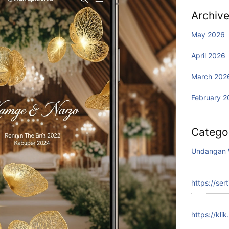
Archiv
May 2026
April 2026
March 202
February 2
Catego
Undangan 
https://sert
https://klik