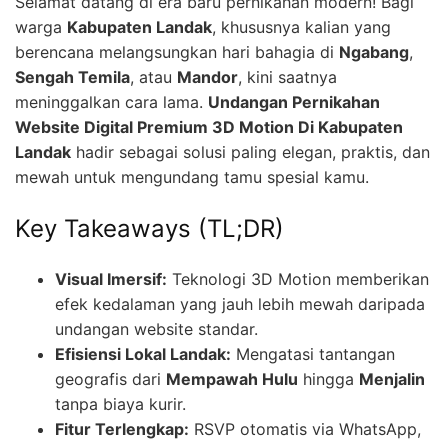
Selamat datang di era baru pernikahan modern! Bagi
warga
Kabupaten Landak
, khususnya kalian yang
berencana melangsungkan hari bahagia di
Ngabang
,
Sengah Temila
, atau
Mandor
, kini saatnya
meninggalkan cara lama.
Undangan Pernikahan
Website Digital Premium 3D Motion Di Kabupaten
Landak
hadir sebagai solusi paling elegan, praktis, dan
mewah untuk mengundang tamu spesial kamu.
Key Takeaways (TL;DR)
Visual Imersif:
Teknologi 3D Motion memberikan
efek kedalaman yang jauh lebih mewah daripada
undangan website standar.
Efisiensi Lokal Landak:
Mengatasi tantangan
geografis dari
Mempawah Hulu
hingga
Menjalin
tanpa biaya kurir.
Fitur Terlengkap:
RSVP otomatis via WhatsApp,