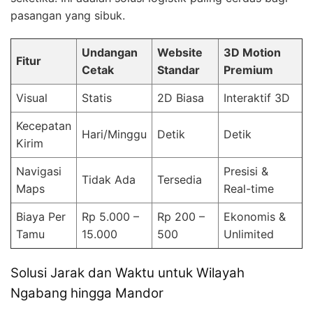
pasangan yang sibuk.
Undangan
Website
3D Motion
Fitur
Cetak
Standar
Premium
Visual
Statis
2D Biasa
Interaktif 3D
Kecepatan
Hari/Minggu
Detik
Detik
Kirim
Navigasi
Presisi &
Tidak Ada
Tersedia
Maps
Real-time
Biaya Per
Rp 5.000 –
Rp 200 –
Ekonomis &
Tamu
15.000
500
Unlimited
Solusi Jarak dan Waktu untuk Wilayah
Ngabang hingga Mandor