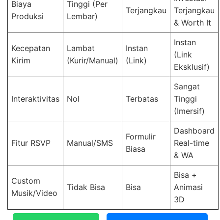
Biaya
Tinggi (Per
Terjangkau
Terjangkau
Produksi
Lembar)
& Worth It
Instan
Kecepatan
Lambat
Instan
(Link
Kirim
(Kurir/Manual)
(Link)
Eksklusif)
Sangat
Interaktivitas
Nol
Terbatas
Tinggi
(Imersif)
Dashboard
Formulir
Fitur RSVP
Manual/SMS
Real-time
Biasa
& WA
Bisa +
Custom
Tidak Bisa
Bisa
Animasi
Musik/Video
3D